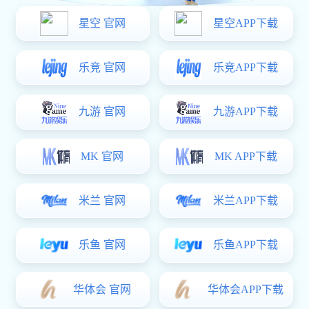
热刺迎战利物浦关键对决，
精彩直播全程激燃球迷期待
2026-06-07
1
分享
在这场备受关注的英超焦点战中，
热刺
迎战
利物浦
成为球
迷热议的焦点。双方不仅拥有顶尖球员阵容，更在战术打法
上各有千秋。本场比赛的
关键对决
将决定积分榜的走向，而
全程
精彩直播
也让全球球迷的期待值持续飙升。本文将从战
术分析、核心球员表现、比赛氛围、历史交锋以及直播体验
五个方面，深入解析这场激烈较量，展示热刺与利物浦之间
的巅峰对抗，为球迷带来身临其境的观赛感受。