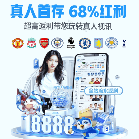
了解世界杯
公司首页
了解世界杯