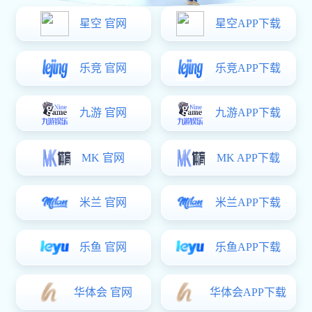
皇马vs拜仁巅峰对决引爆乐
视观赛热潮欧冠豪门大战一
触即发
2026-06-07
1
分享
在本赛季的欧冠赛场上，
皇马
与
拜仁
的巅峰对决无疑成
为最受瞩目的焦点。两支豪门球队不仅拥有丰富的冠军历
史，更在球员阵容、战术打法上各具特色，使得这场比赛充
满悬念与激情。
乐视
作为国内领先的体育观赛平台，也因这
场大战迎来了用户观看热潮，流量数据创新高。本文将从
球
队实力对比
、
关键球员表现
、
战术策略博弈
以及
观赛平台影