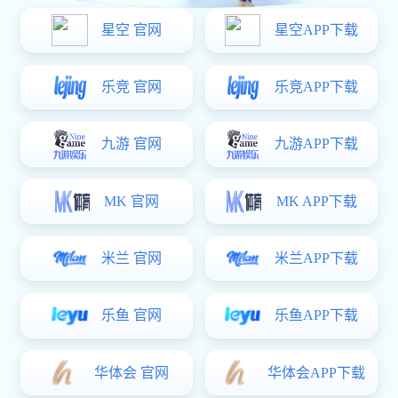
杭州绿城迎战延边富德，两
队实力对比与关键看点解析
2026-06-07
1
分享
杭州绿城将在本轮中超迎来与延边富德的关键对决，这
场比赛不仅关乎两队积分排名，也将检验各自战术执行力与
球员状态。本文将从多角度分析两队的实力对比与关键看
点，包括球队阵容、进攻与防守能力、近期状态、战术风格
及关键球员表现。通过深入解析，我们可以更清晰地了解比
赛走势的可能性，以及哪些因素将左右最终结果。无论是球
迷关注的进球效率，还是比赛节奏与控球能力，这场较量都