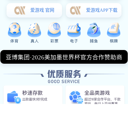
值得期待。
杭州绿城
与
延边富德
的碰撞，不仅是实力的较
量，也是策略与临场表现的考验。
1、球队阵容与整体实力对比
从
阵容深度
来看，杭州绿城在中前场拥有较为均衡的搭
配，多名本土球员与外援形成互补，这使得球队在
攻防转换
上更为流畅。而延边富德虽然整体实力稍弱，但在部分位置
上拥有速度型球员，擅长
快速反击
，能够对对手防线形成冲
击。
从历史交手记录来看，杭州绿城在近几次对阵延边富德
的比赛中占据优势，这不仅体现了球队的
心理优势
，也显示
出战术执行力更高。延边富德需要在阵型稳定和防守组织上
做出调整，以应对对手多点开花的攻击威胁。
2、进攻与防守能力分析
杭州绿城的
进攻火力
主要依靠边路突破和中路传导球，
前锋与中场的配合默契度较高，能够制造多种进攻机会。相
比之下，延边富德在进攻端更依赖
速度与个人突破
，球队整