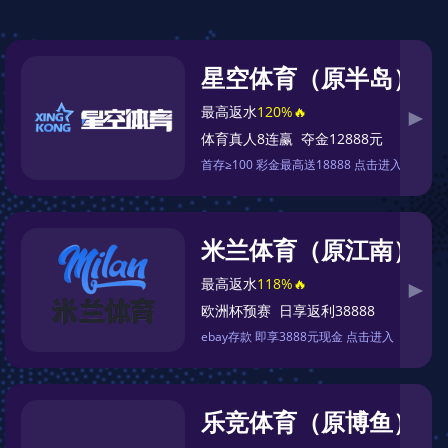
Call 24/7
旨
沟通
世界杯官网
17762880590