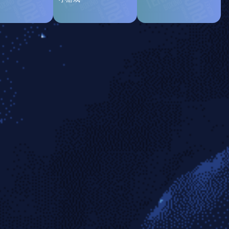
案例中心
资讯中心
服务宗旨
沟通
世界杯官网
推荐文章
皇马vs马竞欧冠录播全景回顾
从绝杀瞬间到战术博弈重温经
典德比之夜
2026-06-07