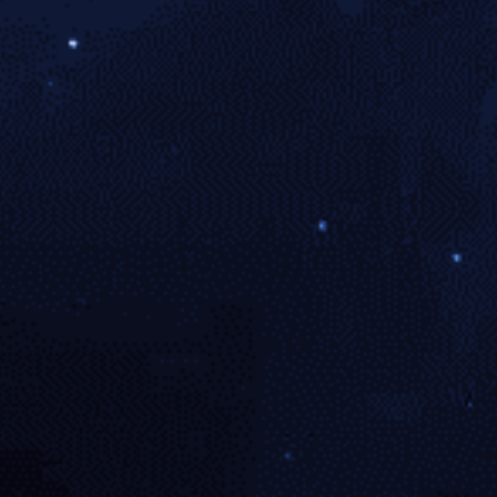
的攻防拉锯，每一刻都充满激情与紧张感。曼联鏖
彰显了红魔在关键比赛中展现出的实力与智慧。
上一篇
😎😎🔥🔥世界杯官网✅买/比/赛/✅⚽️【hsxiangxing.