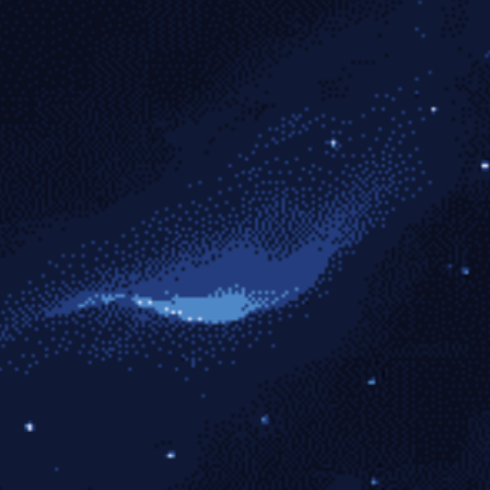
在这一阶段，红魔通过精准的
战术执行
最终打破
反应让比赛充满观赏性，展现了顶级联赛的竞技魅
4、防守反击与全场均衡
比赛末段，斯旺西加强了防守力度，试图通过稳固
调整节奏，注重防守与反击的平衡。双方在攻防转
曼联通过中场控制和边路传球保持进攻威胁，同时
功后快速发动反击，多次创造射门机会，比赛的紧
防都牵动人心，比赛高潮迭起。
这段时间的攻防拉锯展示了两队
体能与意志力
的
未放松，直到终场哨响，场上局势依然充满紧张和
世界杯,世界杯官网,FIFA World Cup中文网站,美
总结：
整场比赛中，曼联与斯旺西展开了精彩的攻防大
制造威胁机会并取得进球。而斯旺西则通过快速反
念。双方在中场组织、边路突破和关键进攻上的表
这场鏖战不仅是技战术的较量，更是球迷情绪的宣