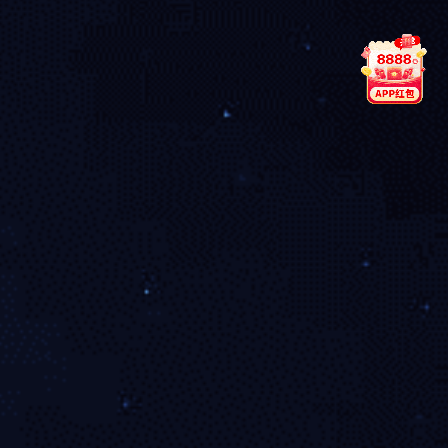
找到我们
地址
延陵西路23、25、27、29号