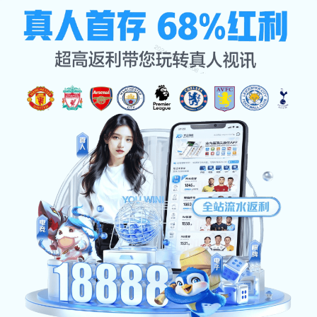
资讯中心
公司首页
资讯中心